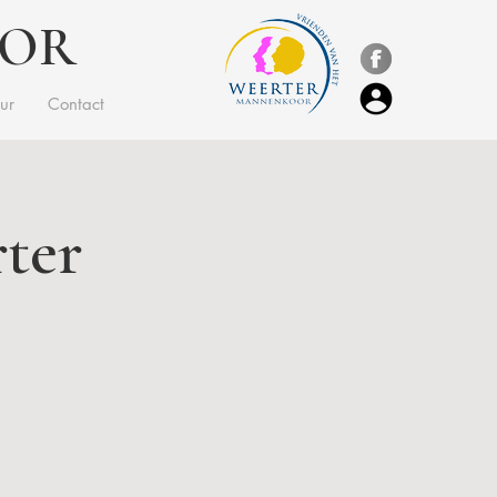
OOR
ur
Contact
rter