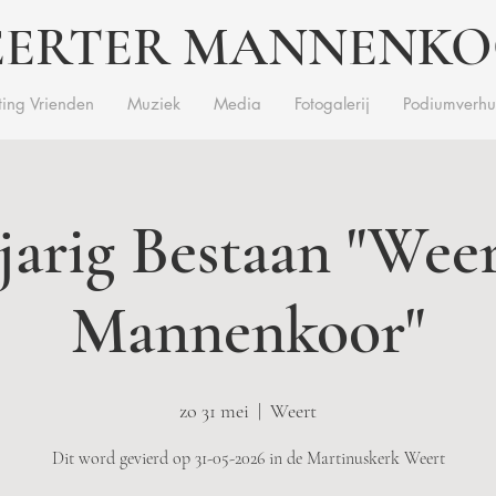
ERTER MANNENK
ting Vrienden
Muziek
Media
Fotogalerij
Podiumverhu
jarig Bestaan "Wee
Mannenkoor"
zo 31 mei
  |  
Weert
Dit word gevierd op 31-05-2026 in de Martinuskerk Weert