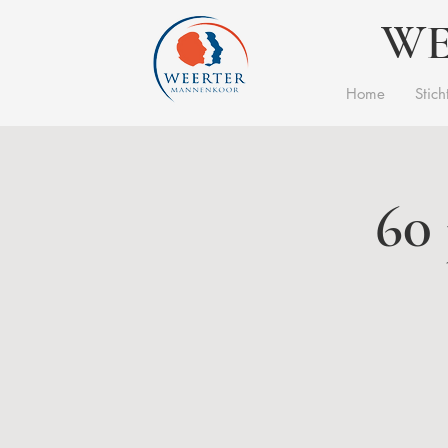
WE
Home
Stich
60 