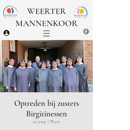
WEERTER
MANNENKOOR
Optreden bij zusters
Birgitinessen
za 13 sep
  |  
Weert