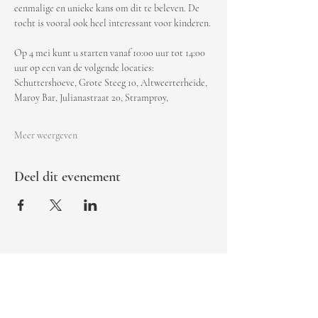
eenmalige en unieke kans om dit te beleven. De 
tocht is vooral ook heel interessant voor kinderen.
Op 4 mei kunt u starten vanaf 10:00 uur tot 14:00 
uur op een van de volgende locaties:
Schuttershoeve, Grote Steeg 10, Altweerterheide,
Maroy Bar, Julianastraat 20, Stramproy,
Meer weergeven
Deel dit evenement
Beltmolen 56, 6003 BW Weert
0495-542410