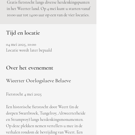
Gratis fietstocht langs diverse herdenkingspunten
in het Weerter land. Op 4 mei kunt u starten vanaf
10:00 uur tot 14:00 uur op een van de vier locaties.
Tijd en locatie
04 mei 2025, 10:00
Locatie wordt later bepaald
Over het evenement
Wieerter Oorlogslaeve Belaeve
Fietstocht 4 mei 2025
Een historische fietstocht door Weert (in de 
dorpen Swartbroek, Tungelroy, Altweerterheide 
en Stramproy) langs herdenkingsmonumenten. 
Op deze plekken nemen vertellers u mee in de 
verhalen rondom de bevrijding van Weert. Een 