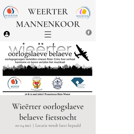
WEERTER
MANNENKOOR
Wieërter oorlogslaeve
belaeve fietstocht
zo 04 mei
  |  
Locatie wordt later bepaald